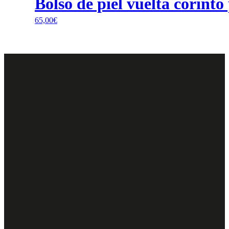
Bolso de piel vuelta corint
65,00
€