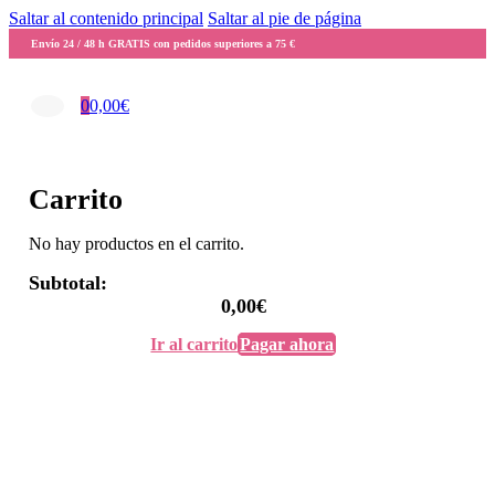
Saltar al contenido principal
Saltar al pie de página
Envío 24 / 48 h GRATIS con pedidos superiores a 75 €
0
0,00
€
Carrito
No hay productos en el carrito.
Subtotal:
0,00
€
Ir al carrito
Pagar ahora