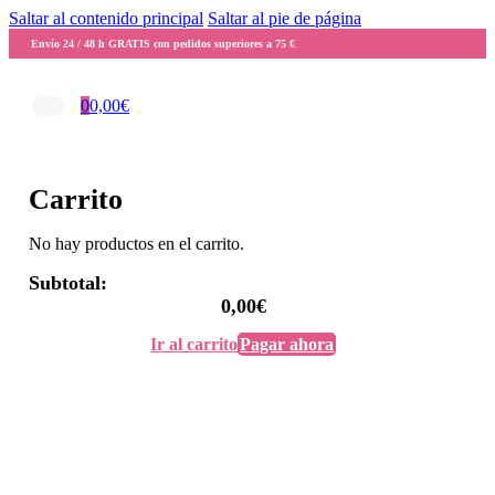
Saltar al contenido principal
Saltar al pie de página
Envío 24 / 48 h GRATIS con pedidos superiores a 75 €
0
0,00
€
Carrito
No hay productos en el carrito.
Subtotal:
0,00
€
Ir al carrito
Pagar ahora