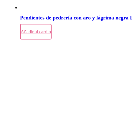
Pendientes de pedrería con aro y lágrima negra
62,00
€
Añadir al carrito