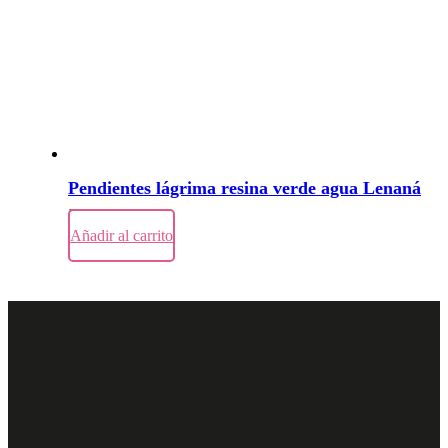
Pendientes lágrima resina verde agua Lenaná
56,00
€
Añadir al carrito