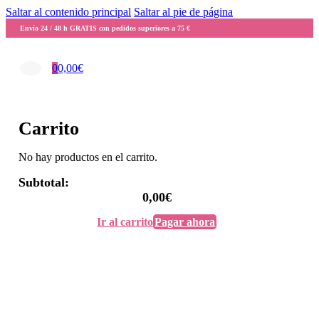
Saltar al contenido principal
Saltar al pie de página
Envío 24 / 48 h GRATIS con pedidos superiores a 75 €
0
0,00
€
Carrito
No hay productos en el carrito.
Subtotal:
0,00
€
Ir al carrito
Pagar ahora