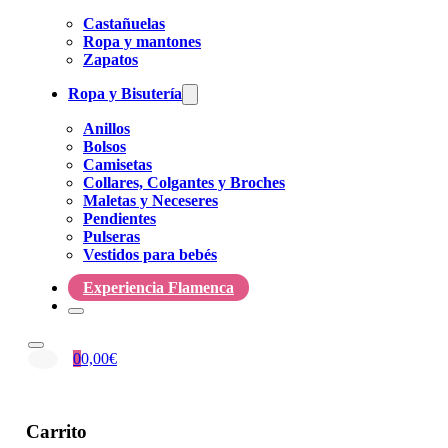
Castañuelas
Ropa y mantones
Zapatos
Ropa y Bisutería
Anillos
Bolsos
Camisetas
Collares, Colgantes y Broches
Maletas y Neceseres
Pendientes
Pulseras
Vestidos para bebés
Experiencia Flamenca
0
0,00
€
Carrito