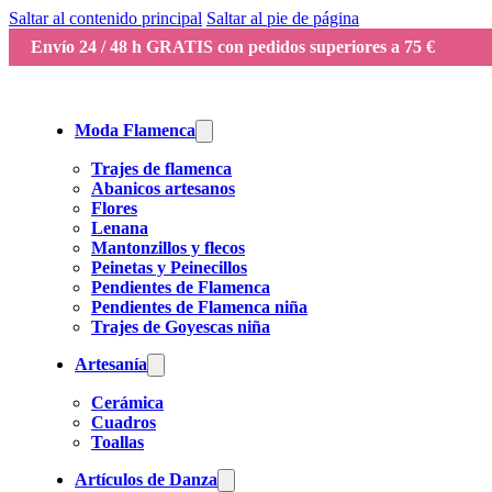
Saltar al contenido principal
Saltar al pie de página
Envío 24 / 48 h GRATIS con pedidos superiores a 75 €
Moda Flamenca
Trajes de flamenca
Abanicos artesanos
Flores
Lenana
Mantonzillos y flecos
Peinetas y Peinecillos
Pendientes de Flamenca
Pendientes de Flamenca niña
Trajes de Goyescas niña
Artesanía
Cerámica
Cuadros
Toallas
Artículos de Danza