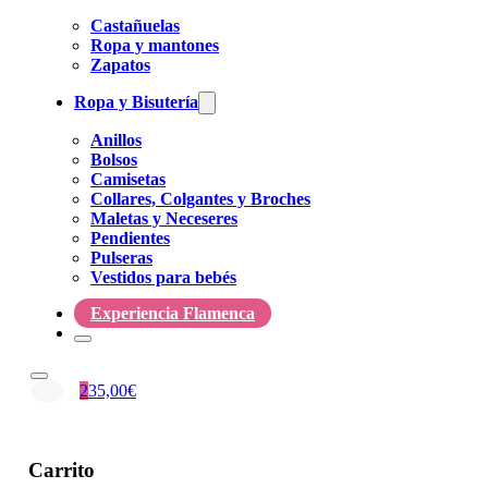
Castañuelas
Ropa y mantones
Zapatos
Ropa y Bisutería
Anillos
Bolsos
Camisetas
Collares, Colgantes y Broches
Maletas y Neceseres
Pendientes
Pulseras
Vestidos para bebés
Experiencia Flamenca
2
35,00
€
Carrito