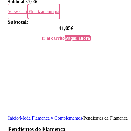
Subtotal
35,00
€
View Cart
Finalizar compra
Subtotal:
41,05
€
Ir al carrito
Pagar ahora
Inicio
/
Moda Flamenca y Complementos
/
Pendientes de Flamenca
Pendientes de Flamenca