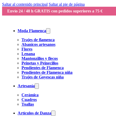
Saltar al contenido principal
Saltar al pie de página
Envío 24 / 48 h GRATIS con pedidos superiores a 75 €
Moda Flamenca
Trajes de flamenca
Abanicos artesanos
Flores
Lenana
Mantonzillos y flecos
Peinetas y Peinecillos
Pendientes de Flamenca
Pendientes de Flamenca niña
Trajes de Goyescas niña
Artesanía
Cerámica
Cuadros
Toallas
Artículos de Danza