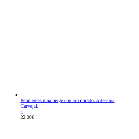
Pendientes niña beige con aro dorado. Artesania
Carvajal.
×
22,00
€