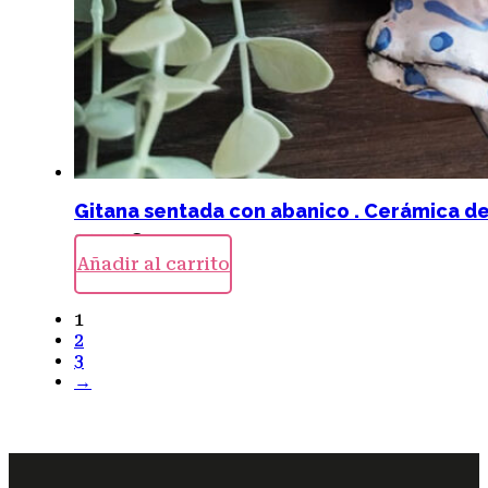
Gitana sentada con abanico . Cerámica d
23,00
€
Añadir al carrito
1
2
3
→