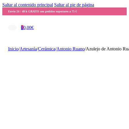
Saltar al contenido principal
Saltar al pie de página
Envío 24 / 48 h GRATIS con pedidos superiores a 75 €
0
0,00
€
Inicio
/
Artesanía
/
Cerámica
/
Antonio Ruano
/
Azulejo de Antonio Rua