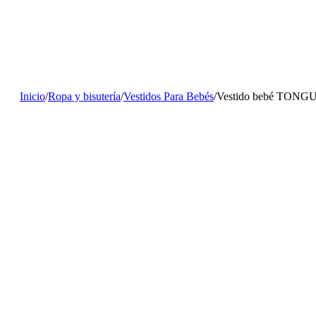
Inicio
/
Ropa y bisutería
/
Vestidos Para Bebés
/
Vestido bebé TONGUI 