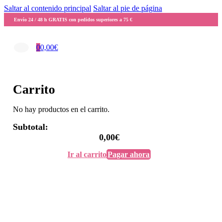
Saltar al contenido principal
Saltar al pie de página
Envío 24 / 48 h GRATIS con pedidos superiores a 75 €
0
0,00
€
Carrito
No hay productos en el carrito.
Subtotal:
0,00
€
Ir al carrito
Pagar ahora