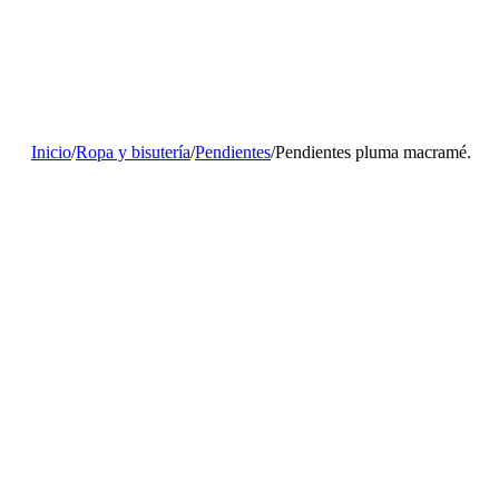
Inicio
/
Ropa y bisutería
/
Pendientes
/
Pendientes pluma macramé.