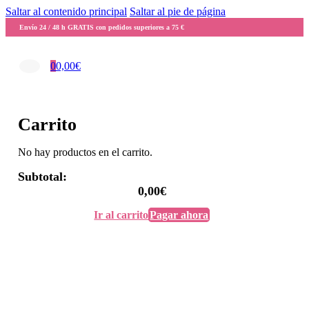
Saltar al contenido principal
Saltar al pie de página
Envío 24 / 48 h GRATIS con pedidos superiores a 75 €
0
0,00
€
Carrito
No hay productos en el carrito.
Subtotal:
0,00
€
Ir al carrito
Pagar ahora