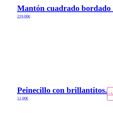
Mantón cuadrado bordado a
219,00
€
Peinecillo con brillantitos.
Aña
11,00
€