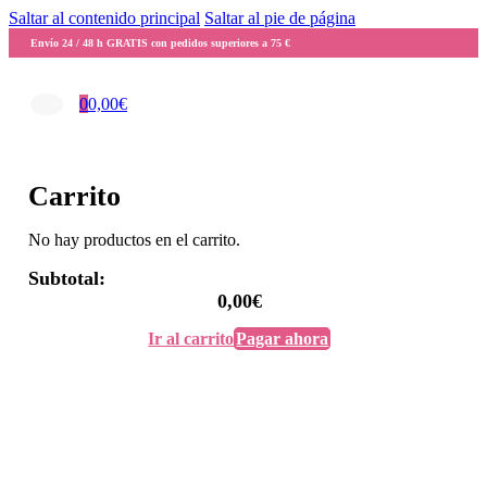
Saltar al contenido principal
Saltar al pie de página
Envío 24 / 48 h GRATIS con pedidos superiores a 75 €
0
0,00
€
Carrito
No hay productos en el carrito.
Subtotal:
0,00
€
Ir al carrito
Pagar ahora