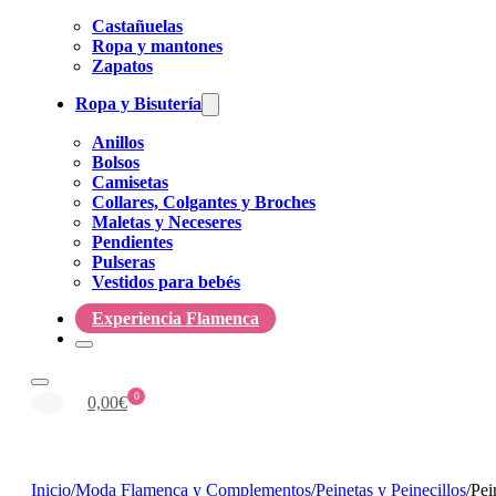
Castañuelas
Ropa y mantones
Zapatos
Ropa y Bisutería
Anillos
Bolsos
Camisetas
Collares, Colgantes y Broches
Maletas y Neceseres
Pendientes
Pulseras
Vestidos para bebés
Experiencia Flamenca
0
0,00
€
Inicio
/
Moda Flamenca y Complementos
/
Peinetas y Peinecillos
/
Pei