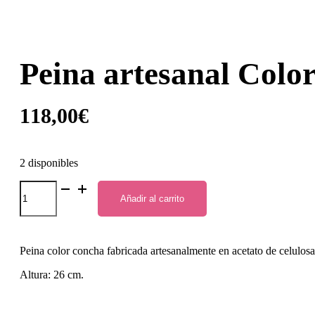
Peina artesanal Colo
118,00
€
2 disponibles
Peina
artesanal
Añadir al carrito
Color
Concha.
cantidad
Peina color concha fabricada artesanalmente en acetato de celulosa, 
Altura: 26 cm.