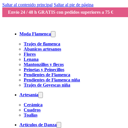
Saltar al contenido principal
Saltar al pie de página
Envío 24 / 48 h GRATIS con pedidos superiores a 75 €
Moda Flamenca
Trajes de flamenca
Abanicos artesanos
Flores
Lenana
Mantonzillos y flecos
Peinetas y Peinecillos
Pendientes de Flamenca
Pendientes de Flamenca niña
Trajes de Goyescas niña
Artesanía
Cerámica
Cuadros
Toallas
Artículos de Danza