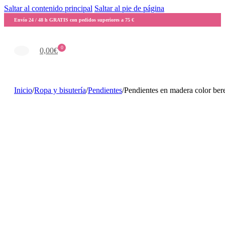
Saltar al contenido principal
Saltar al pie de página
Envío 24 / 48 h GRATIS con pedidos superiores a 75 €
0
0,00
€
Inicio
/
Ropa y bisutería
/
Pendientes
/
Pendientes en madera color ber