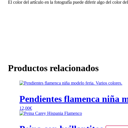
El color del artículo en la fotografía puede diferir algo del color de
Productos relacionados
Este
producto
tiene
Pendientes flamenca niña mo
múltiples
variantes.
12,00
€
Las
opciones
se
pueden