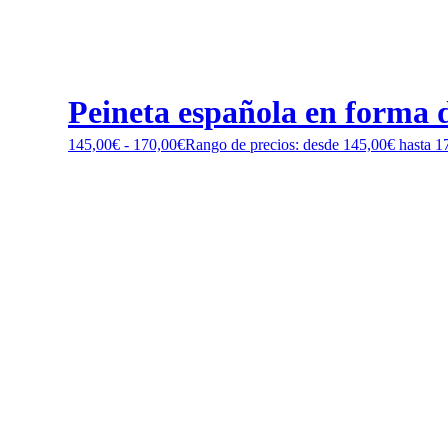
Peineta española en forma d
145,00
€
-
170,00
€
Rango de precios: desde 145,00€ hasta 1