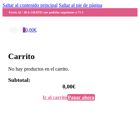
Saltar al contenido principal
Saltar al pie de página
Envío 24 / 48 h GRATIS con pedidos superiores a 75 €
0
0,00
€
Carrito
No hay productos en el carrito.
Subtotal:
0,00
€
Ir al carrito
Pagar ahora