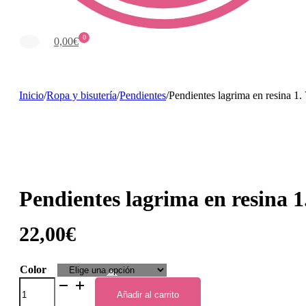
0
0,00
€
Inicio
/
Ropa y bisutería
/
Pendientes
/
Pendientes lagrima en resina 1. 
Pendientes lagrima en resina 1.
22,00
€
Color
Pendientes
lagrima
Añadir al carrito