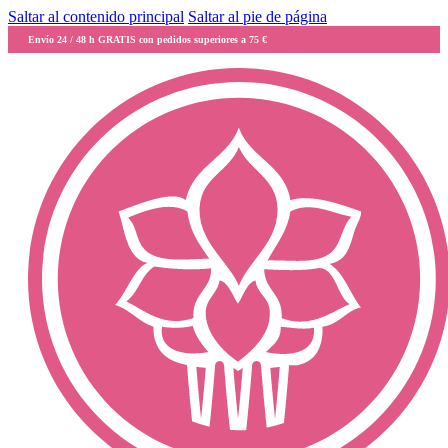
Saltar al contenido principal
Saltar al pie de página
Envío 24 / 48 h GRATIS con pedidos superiores a 75 €