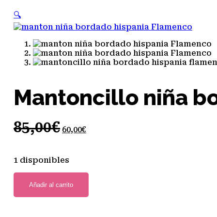
🔍
Mantoncillo niña bo
El
El
85,00
€
60,00
€
precio
precio
original
actual
1 disponibles
era:
es:
Añadir al carrito
85,00€.
60,00€.