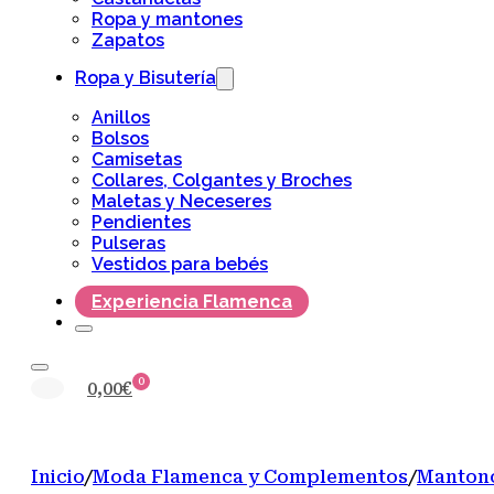
Ropa y mantones
Zapatos
Ropa y Bisutería
Anillos
Bolsos
Camisetas
Collares, Colgantes y Broches
Maletas y Neceseres
Pendientes
Pulseras
Vestidos para bebés
Experiencia Flamenca
0
0,00
€
Inicio
/
Moda Flamenca y Complementos
/
Mantonc