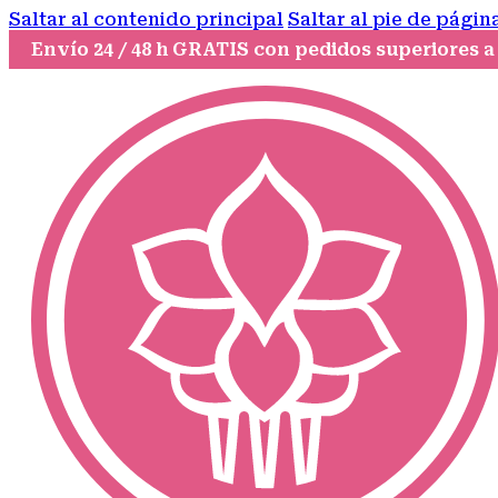
Saltar al contenido principal
Saltar al pie de págin
Envío 24 / 48 h GRATIS con pedidos superiores a 