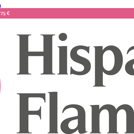
a
75 €