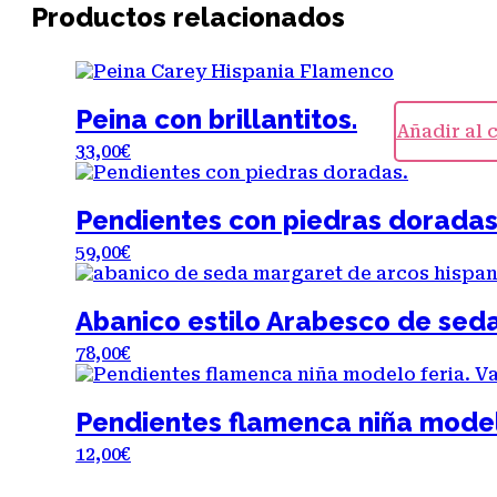
Productos relacionados
Peina con brillantitos.
Añadir al 
33,00
€
Pendientes con piedras doradas
59,00
€
Abanico estilo Arabesco de sed
78,00
€
Este
producto
tiene
Pendientes flamenca niña modelo
múltiples
12,00
€
variantes.
Las