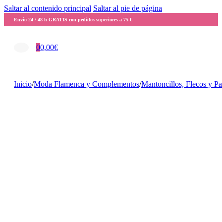
Saltar al contenido principal
Saltar al pie de página
Envío 24 / 48 h GRATIS con pedidos superiores a 75 €
0
0,00
€
Inicio
/
Moda Flamenca y Complementos
/
Mantoncillos, Flecos y P