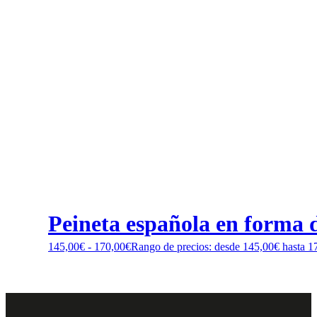
Peineta española en forma d
145,00
€
-
170,00
€
Rango de precios: desde 145,00€ hasta 1