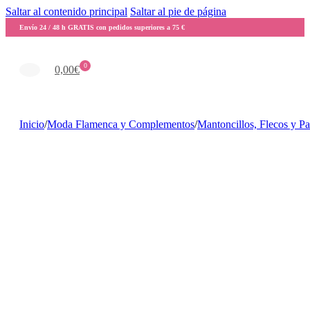
Saltar al contenido principal
Saltar al pie de página
Envío 24 / 48 h GRATIS con pedidos superiores a 75 €
0
0,00
€
Inicio
/
Moda Flamenca y Complementos
/
Mantoncillos, Flecos y P