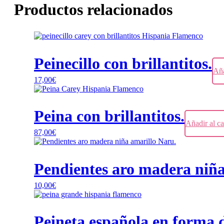
Productos relacionados
Peinecillo con brillantitos.
Aña
17,00
€
Peina con brillantitos.
Añadir al ca
87,00
€
Pendientes aro madera niña
10,00
€
Este
producto
tiene
Peineta española en forma d
múltiples