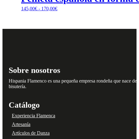
variantes.
Rango
145,00
€
-
170,00
€
Las
de
opciones
precios:
se
desde
pueden
145,00€
elegir
hasta
en
170,00€
la
página
de
producto
Sobre nosotros
Hispania Flamenco es una pequeña empresa rondeña que nace del amo
bisutería.
Catálogo
Experiencia Flamenca
Artesanía
Artículos de Danza