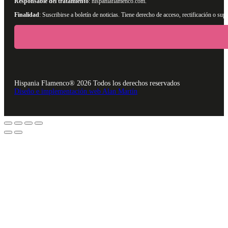
Responsable del tratamiento
: hispaniaflamenco.com.
Finalidad
: Suscribirse a boletín de noticias. Tiene derecho de acceso, rectificación o s
Hispania Flamenco® 2026 Todos los derechos reservados
Diseño e implementación web Alan Martín