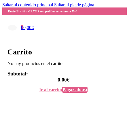
Saltar al contenido principal
Saltar al pie de página
Envío 24 / 48 h GRATIS con pedidos superiores a 75 €
0
0,00
€
Carrito
No hay productos en el carrito.
Subtotal:
0,00
€
Ir al carrito
Pagar ahora