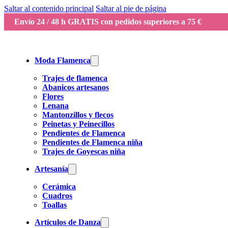
Saltar al contenido principal
Saltar al pie de página
Envío 24 / 48 h GRATIS con pedidos superiores a 75 €
Moda Flamenca
Trajes de flamenca
Abanicos artesanos
Flores
Lenana
Mantonzillos y flecos
Peinetas y Peinecillos
Pendientes de Flamenca
Pendientes de Flamenca niña
Trajes de Goyescas niña
Artesanía
Cerámica
Cuadros
Toallas
Artículos de Danza