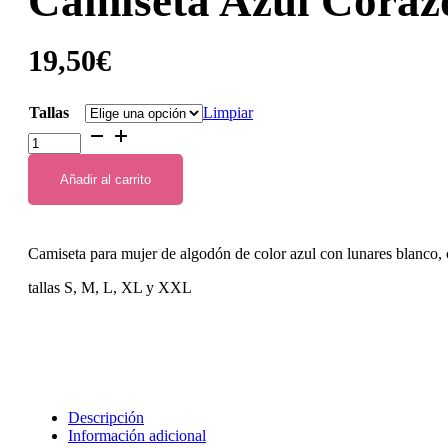
Camiseta Azul Coraz
19,50
€
Tallas
Limpiar
Camiseta
Azul
Corazón
Añadir al carrito
Flamenco
cantidad
Camiseta para mujer de algodón de color azul con lunares blanco, 
tallas S, M, L, XL y XXL
Descripción
Información adicional