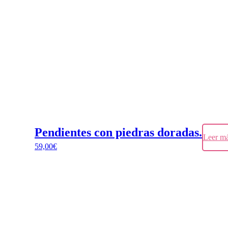
Pendientes con piedras doradas.
Leer m
59,00
€
Este
producto
tiene
múltiples
variantes.
Las
opciones
se