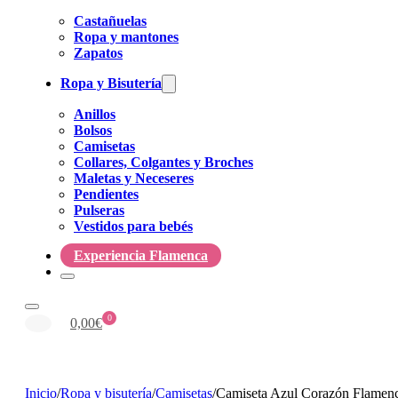
Castañuelas
Ropa y mantones
Zapatos
Ropa y Bisutería
Anillos
Bolsos
Camisetas
Collares, Colgantes y Broches
Maletas y Neceseres
Pendientes
Pulseras
Vestidos para bebés
Experiencia Flamenca
0
0,00
€
Inicio
/
Ropa y bisutería
/
Camisetas
/
Camiseta Azul Corazón Flamen