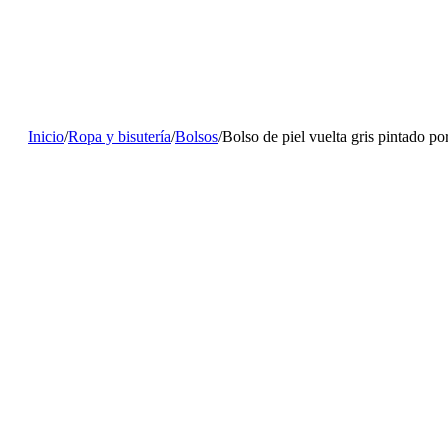
Inicio
/
Ropa y bisutería
/
Bolsos
/
Bolso de piel vuelta gris pintado p