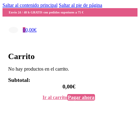
Saltar al contenido principal
Saltar al pie de página
Envío 24 / 48 h GRATIS con pedidos superiores a 75 €
0
0,00
€
Carrito
No hay productos en el carrito.
Subtotal:
0,00
€
Ir al carrito
Pagar ahora