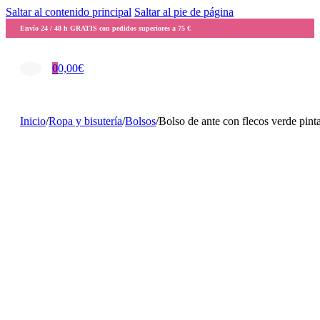
Saltar al contenido principal
Saltar al pie de página
Envío 24 / 48 h GRATIS con pedidos superiores a 75 €
0
0,00
€
Inicio
/
Ropa y bisutería
/
Bolsos
/
Bolso de ante con flecos verde pin