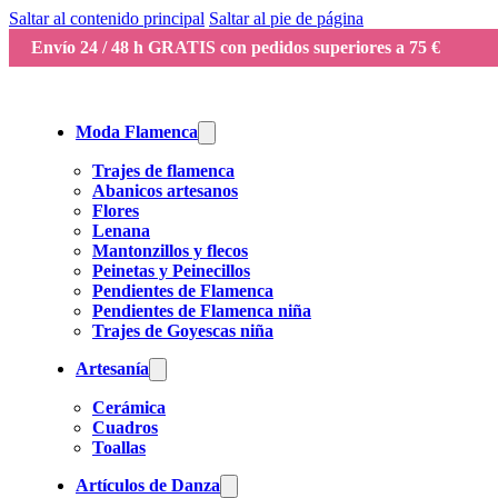
Saltar al contenido principal
Saltar al pie de página
Envío 24 / 48 h GRATIS con pedidos superiores a 75 €
Moda Flamenca
Trajes de flamenca
Abanicos artesanos
Flores
Lenana
Mantonzillos y flecos
Peinetas y Peinecillos
Pendientes de Flamenca
Pendientes de Flamenca niña
Trajes de Goyescas niña
Artesanía
Cerámica
Cuadros
Toallas
Artículos de Danza