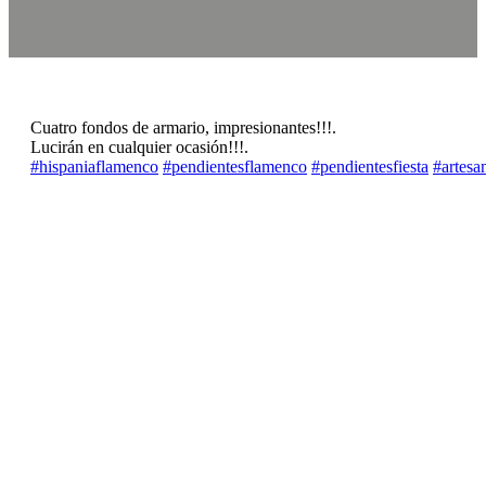
Cuatro fondos de armario, impresionantes!!!.
Lucirán en cualquier ocasión!!!.
‪#‎
hispaniaflamenco‬
‪#‎
pendientesflamenco‬
‪#‎
pendientesfiesta‬
‪#‎
artesan