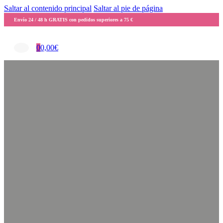
Saltar al contenido principal
Saltar al pie de página
Envío 24 / 48 h GRATIS con pedidos superiores a 75 €
0
0,00
€
coleccion Pendientes Morlote 
abril 16, 2015