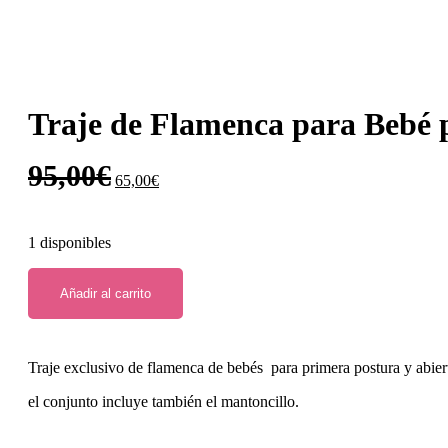
Traje de Flamenca para Bebé 
El
El
95,00
€
65,00
€
precio
precio
original
actual
1 disponibles
era:
es:
Añadir al carrito
95,00€.
65,00€.
Traje exclusivo de flamenca de bebés para primera postura y abie
el conjunto incluye también el mantoncillo.