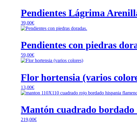
producto
tiene
Pendientes Lágrima Arenilla
múltiples
variantes.
39,00
€
Las
opciones
se
pueden
Pendientes con piedras dor
elegir
en
59,00
€
la
Este
página
producto
de
tiene
producto
Flor hortensia (varios color
múltiples
variantes.
13,00
€
Las
opciones
se
pueden
Mantón cuadrado bordado a
elegir
en
219,00
€
la
página
de