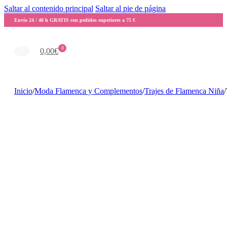
Saltar al contenido principal
Saltar al pie de página
Envío 24 / 48 h GRATIS con pedidos superiores a 75 €
0
0,00
€
Inicio
/
Moda Flamenca y Complementos
/
Trajes de Flamenca Niña
/