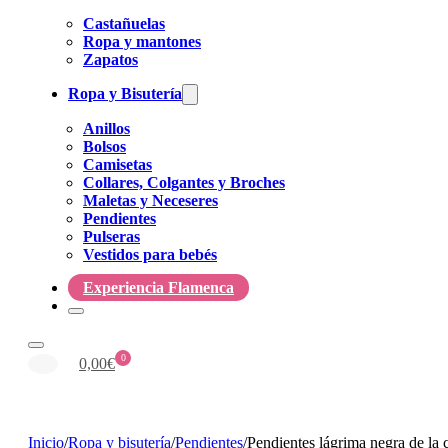
Castañuelas
Ropa y mantones
Zapatos
Ropa y Bisutería
Anillos
Bolsos
Camisetas
Collares, Colgantes y Broches
Maletas y Neceseres
Pendientes
Pulseras
Vestidos para bebés
Experiencia Flamenca
0
0,00
€
Inicio
/
Ropa y bisutería
/
Pendientes
/
Pendientes lágrima negra de la 