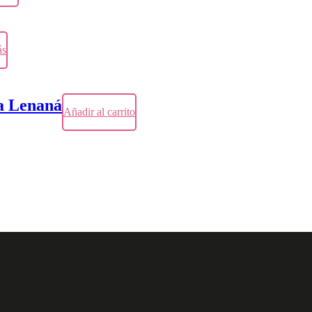
ás
ua Lenaná
Añadir al carrito