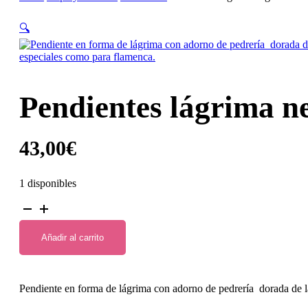
🔍
Pendientes lágrima ne
43,00
€
1 disponibles
Pendientes
lágrima
negra
Añadir al carrito
de
la
casa
Carvajal.
Pendiente en forma de lágrima con adorno de pedrería dorada de la
cantidad