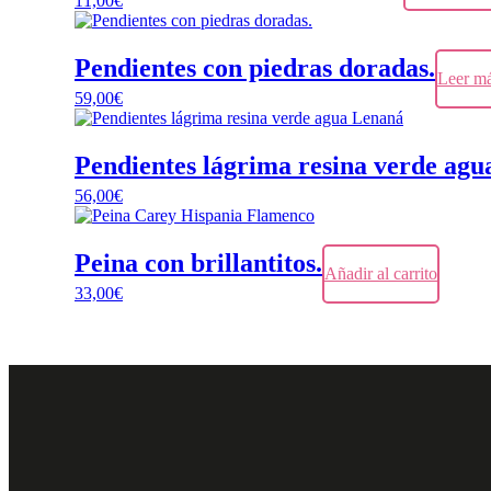
11,00
€
Pendientes con piedras doradas.
Leer m
59,00
€
Pendientes lágrima resina verde ag
56,00
€
Peina con brillantitos.
Añadir al carrito
33,00
€