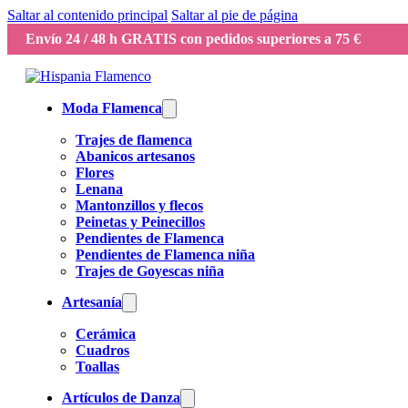
Saltar al contenido principal
Saltar al pie de página
Envío 24 / 48 h GRATIS con pedidos superiores a 75 €
Moda Flamenca
Trajes de flamenca
Abanicos artesanos
Flores
Lenana
Mantonzillos y flecos
Peinetas y Peinecillos
Pendientes de Flamenca
Pendientes de Flamenca niña
Trajes de Goyescas niña
Artesanía
Cerámica
Cuadros
Toallas
Artículos de Danza