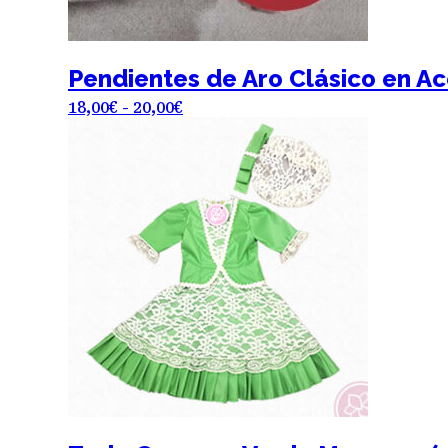
producto
Pendientes de Aro Clásico en Ace
Rango
18,00
€
-
20,00
€
de
precios:
desde
18,00€
hasta
20,00€