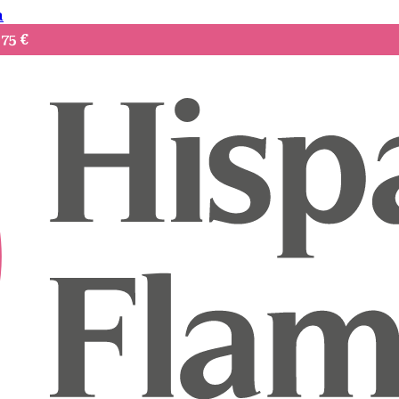
a
75 €