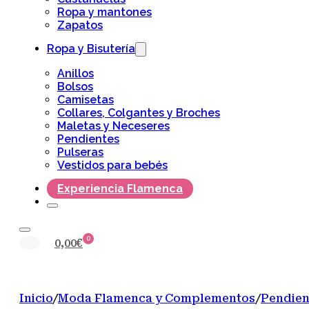
Ropa y mantones
Zapatos
Ropa y Bisutería
Anillos
Bolsos
Camisetas
Collares, Colgantes y Broches
Maletas y Neceseres
Pendientes
Pulseras
Vestidos para bebés
Experiencia Flamenca
0
0,00
€
Inicio
/
Moda Flamenca y Complementos
/
Pendien