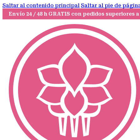
Saltar al contenido principal
Saltar al pie de págin
Envío 24 / 48 h GRATIS con pedidos superiores a 