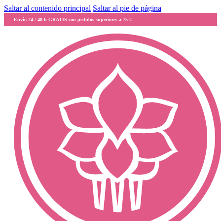
Saltar al contenido principal
Saltar al pie de página
Envío 24 / 48 h GRATIS con pedidos superiores a 75 €