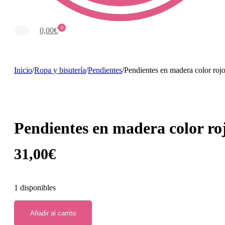
0
0,00
€
Inicio
/
Ropa y bisutería
/
Pendientes
/
Pendientes en madera color rojo 
Pendientes en madera color rojo
31,00
€
1 disponibles
Añadir al carrito