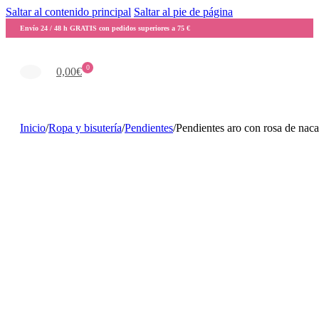
Saltar al contenido principal
Saltar al pie de página
Envío 24 / 48 h GRATIS con pedidos superiores a 75 €
0
0,00
€
Inicio
/
Ropa y bisutería
/
Pendientes
/
Pendientes aro con rosa de naca