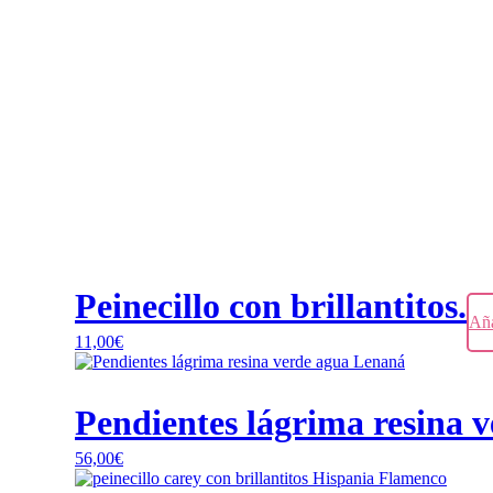
Peinecillo con brillantitos.
Aña
11,00
€
Pendientes lágrima resina 
56,00
€