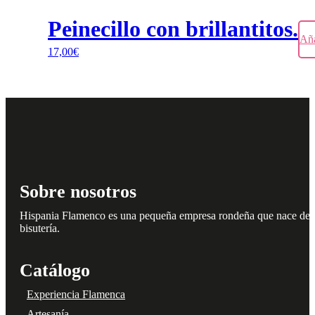
Peinecillo con brillantitos.
Aña
17,00
€
Sobre nosotros
Hispania Flamenco es una pequeña empresa rondeña que nace del amo
bisutería.
Catálogo
Experiencia Flamenca
Artesanía