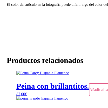
El color del artículo en la fotografía puede diferir algo del color de
Productos relacionados
Peina con brillantitos.
Añadir al ca
87,00
€
Este
producto
tiene