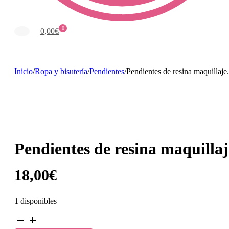
0
0,00
€
Inicio
/
Ropa y bisutería
/
Pendientes
/
Pendientes de resina maquillaje.
Pendientes de resina maquillaj
18,00
€
1 disponibles
Pendientes
de