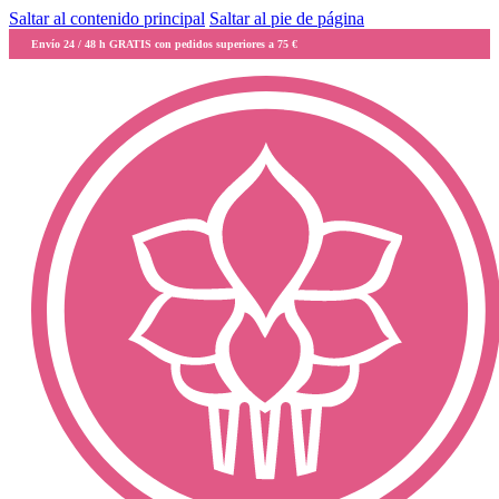
Saltar al contenido principal
Saltar al pie de página
Envío 24 / 48 h GRATIS con pedidos superiores a 75 €