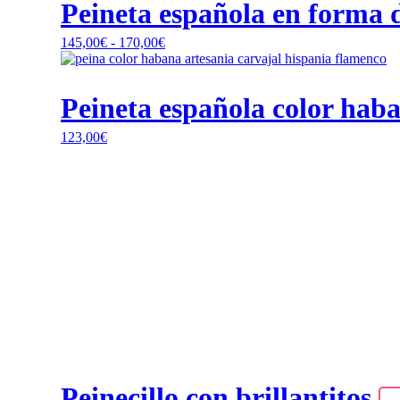
Peineta española en forma d
múltiples
variantes.
Rango
145,00
€
-
170,00
€
Las
de
opciones
precios:
se
desde
pueden
Peineta española color hab
145,00€
elegir
hasta
en
123,00
€
170,00€
la
página
de
producto
Peinecillo con brillantitos.