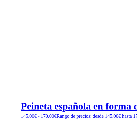
Peineta española en forma d
145,00
€
-
170,00
€
Rango de precios: desde 145,00€ hasta 1