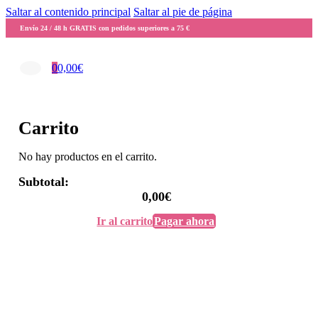
Saltar al contenido principal
Saltar al pie de página
Envío 24 / 48 h GRATIS con pedidos superiores a 75 €
0
0,00
€
Carrito
No hay productos en el carrito.
Subtotal:
0,00
€
Ir al carrito
Pagar ahora