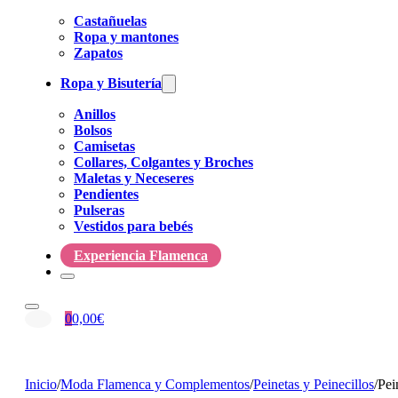
Castañuelas
Ropa y mantones
Zapatos
Ropa y Bisutería
Anillos
Bolsos
Camisetas
Collares, Colgantes y Broches
Maletas y Neceseres
Pendientes
Pulseras
Vestidos para bebés
Experiencia Flamenca
0
0,00
€
Inicio
/
Moda Flamenca y Complementos
/
Peinetas y Peinecillos
/
Pei