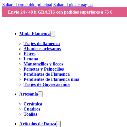
Saltar al contenido principal
Saltar al pie de página
Envío 24 / 48 h GRATIS con pedidos superiores a 75 €
Moda Flamenca
Trajes de flamenca
Abanicos artesanos
Flores
Lenana
Mantonzillos y flecos
Peinetas y Peinecillos
Pendientes de Flamenca
Pendientes de Flamenca niña
Trajes de Goyescas niña
Artesanía
Cerámica
Cuadros
Toallas
Artículos de Danza