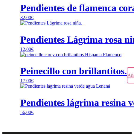
Pendientes de flamenca cor
82,00
€
Pendientes Lágrima rosa ni
12,00
€
Peinecillo con brillantitos.
Aña
17,00
€
Pendientes lágrima resina 
56,00
€