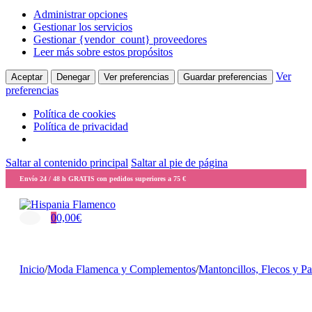
Administrar opciones
Gestionar los servicios
Gestionar {vendor_count} proveedores
Leer más sobre estos propósitos
Ver
Aceptar
Denegar
Ver preferencias
Guardar preferencias
preferencias
Política de cookies
Política de privacidad
Saltar al contenido principal
Saltar al pie de página
Envío 24 / 48 h GRATIS con pedidos superiores a 75 €
0
0,00
€
Inicio
/
Moda Flamenca y Complementos
/
Mantoncillos, Flecos y P