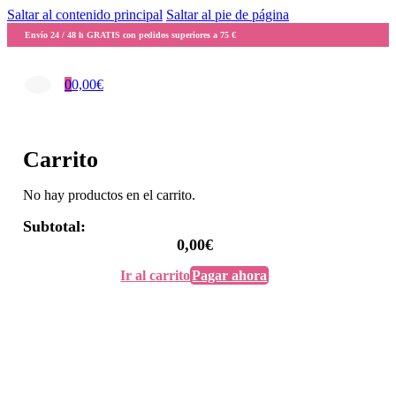
Saltar al contenido principal
Saltar al pie de página
Envío 24 / 48 h GRATIS con pedidos superiores a 75 €
0
0,00
€
Carrito
No hay productos en el carrito.
Subtotal:
0,00
€
Ir al carrito
Pagar ahora