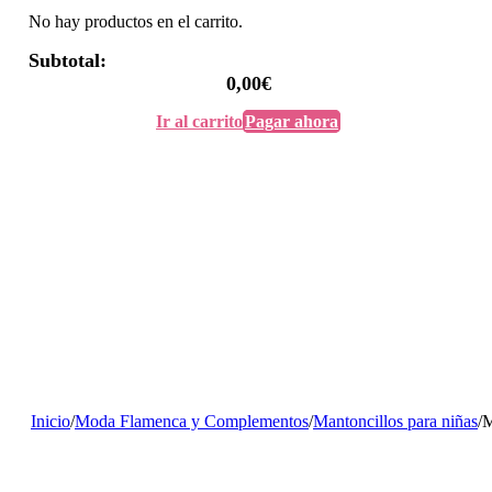
No hay productos en el carrito.
Subtotal:
0,00
€
Ir al carrito
Pagar ahora
Inicio
/
Moda Flamenca y Complementos
/
Mantoncillos para niñas
/
M