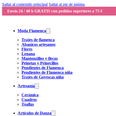
Saltar al contenido principal
Saltar al pie de página
Envío 24 / 48 h GRATIS con pedidos superiores a 75 €
Moda Flamenca
Trajes de flamenca
Abanicos artesanos
Flores
Lenana
Mantonzillos y flecos
Peinetas y Peinecillos
Pendientes de Flamenca
Pendientes de Flamenca niña
Trajes de Goyescas niña
Artesanía
Cerámica
Cuadros
Toallas
Artículos de Danza