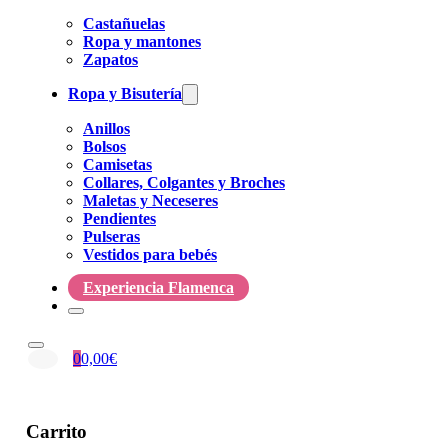
Castañuelas
Ropa y mantones
Zapatos
Ropa y Bisutería
Anillos
Bolsos
Camisetas
Collares, Colgantes y Broches
Maletas y Neceseres
Pendientes
Pulseras
Vestidos para bebés
Experiencia Flamenca
0
0,00
€
Carrito