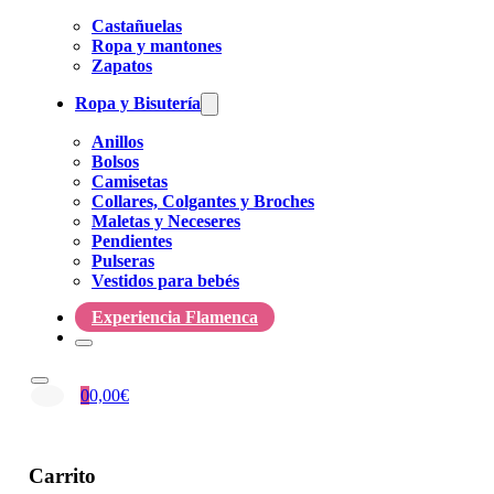
Castañuelas
Ropa y mantones
Zapatos
Ropa y Bisutería
Anillos
Bolsos
Camisetas
Collares, Colgantes y Broches
Maletas y Neceseres
Pendientes
Pulseras
Vestidos para bebés
Experiencia Flamenca
0
0,00
€
Carrito