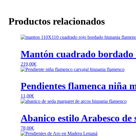
Productos relacionados
Mantón cuadrado bordado a
219,00
€
Este
producto
tiene
Pendientes flamenca niña mo
múltiples
variantes.
11,00
€
Las
opciones
se
pueden
Abanico estilo Arabesco de
elegir
en
78,00
€
la
Este
página