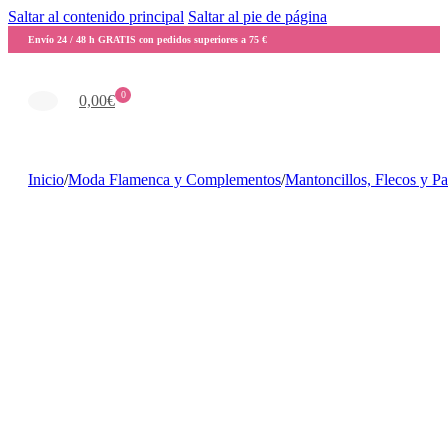
Saltar al contenido principal
Saltar al pie de página
Envío 24 / 48 h GRATIS con pedidos superiores a 75 €
0
0,00
€
Inicio
/
Moda Flamenca y Complementos
/
Mantoncillos, Flecos y P