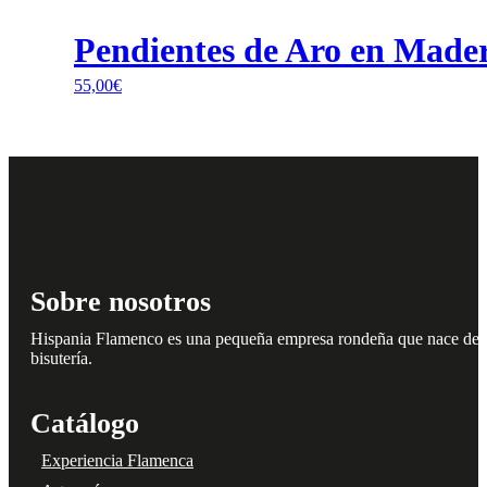
producto
de
tiene
producto
Pendientes de Aro en Made
múltiples
variantes.
55,00
€
Las
opciones
se
pueden
elegir
en
la
página
de
producto
Sobre nosotros
Hispania Flamenco es una pequeña empresa rondeña que nace del amo
bisutería.
Catálogo
Experiencia Flamenca