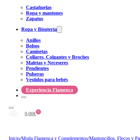
Castañuelas
Ropa y mantones
Zapatos
Ropa y Bisutería
Anillos
Bolsos
Camisetas
Collares, Colgantes y Broches
Maletas y Neceseres
Pendientes
Pulseras
Vestidos para bebés
Experiencia Flamenca
0
0,00
€
Inicio
/
Moda Flamenca y Complementos
/
Mantoncillos, Flecos y P