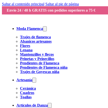
Saltar al contenido principal
Saltar al pie de página
Envío 24 / 48 h GRATIS con pedidos superiores a 75 €
Moda Flamenca
Trajes de flamenca
Abanicos artesanos
Flores
Lenana
Mantonzillos y flecos
Peinetas y Peinecillos
Pendientes de Flamenca
Pendientes de Flamenca niña
Trajes de Goyescas niña
Artesanía
Cerámica
Cuadros
Toallas
Artículos de Danza