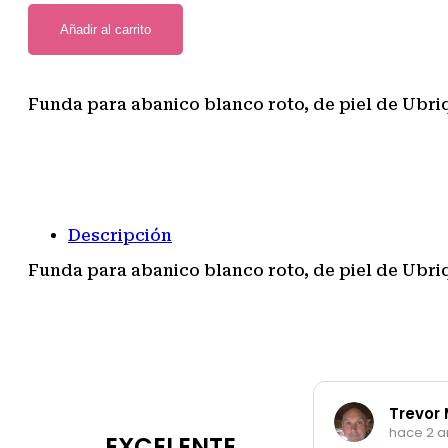
Añadir al carrito
Funda para abanico blanco roto, de piel de Ubriq
Descripción
Funda para abanico blanco roto, de piel de Ubriq
Trevor
hace 2 a
EXCELENTE