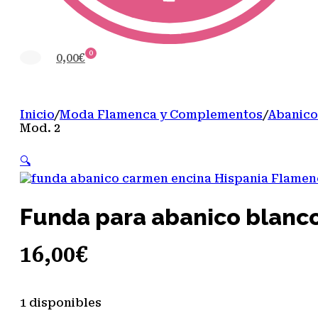
0
0,00
€
Inicio
/
Moda Flamenca y Complementos
/
Abanico
Mod. 2
🔍
Funda para abanico blanco
16,00
€
1 disponibles