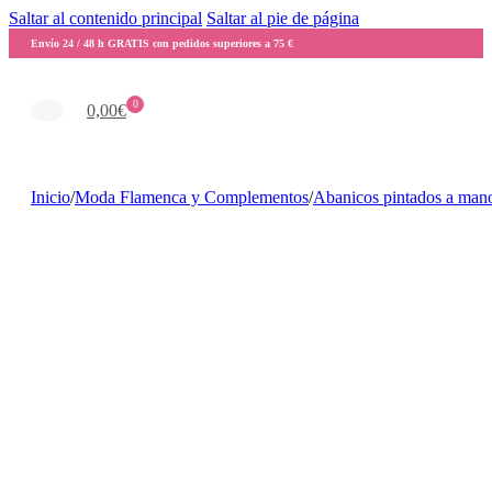
Saltar al contenido principal
Saltar al pie de página
Envío 24 / 48 h GRATIS con pedidos superiores a 75 €
0
0,00
€
Inicio
/
Moda Flamenca y Complementos
/
Abanicos pintados a man