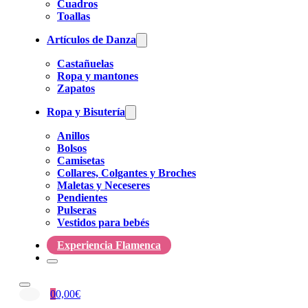
Cuadros
Toallas
Artículos de Danza
Castañuelas
Ropa y mantones
Zapatos
Ropa y Bisutería
Anillos
Bolsos
Camisetas
Collares, Colgantes y Broches
Maletas y Neceseres
Pendientes
Pulseras
Vestidos para bebés
Experiencia Flamenca
0
0,00
€