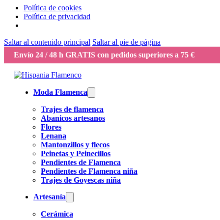
Política de cookies
Política de privacidad
Saltar al contenido principal
Saltar al pie de página
Envío 24 / 48 h GRATIS con pedidos superiores a 75 €
Moda Flamenca
Trajes de flamenca
Abanicos artesanos
Flores
Lenana
Mantonzillos y flecos
Peinetas y Peinecillos
Pendientes de Flamenca
Pendientes de Flamenca niña
Trajes de Goyescas niña
Artesanía
Cerámica