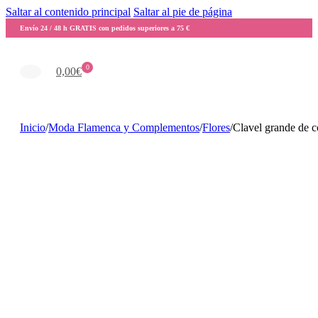
Saltar al contenido principal
Saltar al pie de página
Envío 24 / 48 h GRATIS con pedidos superiores a 75 €
0
0,00
€
Inicio
/
Moda Flamenca y Complementos
/
Flores
/
Clavel grande de c