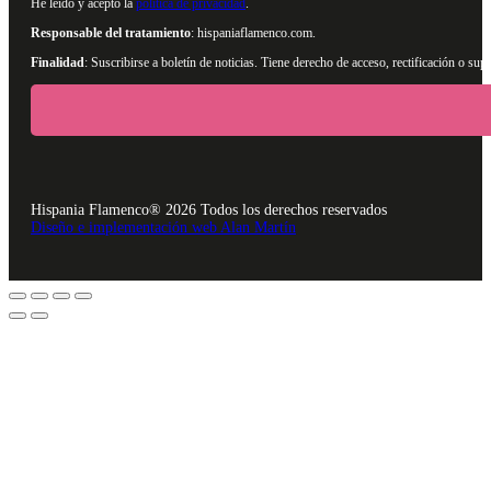
He leído y acepto la
política de privacidad
.
Responsable del tratamiento
: hispaniaflamenco.com.
Finalidad
: Suscribirse a boletín de noticias. Tiene derecho de acceso, rectificación o s
Hispania Flamenco® 2026 Todos los derechos reservados
Diseño e implementación web Alan Martín