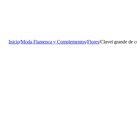
Inicio
/
Moda Flamenca y Complementos
/
Flores
/
Clavel grande de c