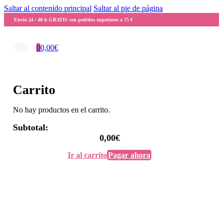
Saltar al contenido principal
Saltar al pie de página
Envío 24 / 48 h GRATIS con pedidos superiores a 75 €
0
0,00
€
Carrito
No hay productos en el carrito.
Subtotal:
0,00
€
Ir al carrito
Pagar ahora