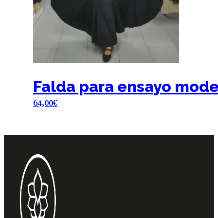
elegir
en
la
página
de
producto
Falda para ensayo mode
64,00
€