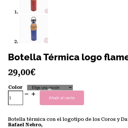
Botella Térmica logo flame
29,00
€
Color
Botella
Térmica
Añadir al carrito
logo
flamenca.
Runbott
Botella térmica con el logotipo de los Coros y Da
Sport.
Rafael Nebro
,
(dos