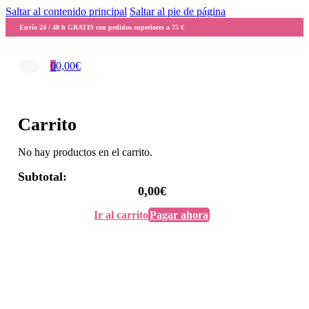
Saltar al contenido principal
Saltar al pie de página
Envío 24 / 48 h GRATIS con pedidos superiores a 75 €
0
0,00
€
Carrito
No hay productos en el carrito.
Subtotal:
0,00
€
Ir al carrito
Pagar ahora