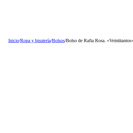
Inicio
/
Ropa y bisutería
/
Bolsos
/
Bolso de Rafia Rosa. «Veintitantos