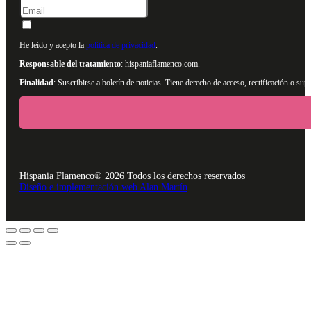
He leído y acepto la
política de privacidad
.
Responsable del tratamiento
: hispaniaflamenco.com.
Finalidad
: Suscribirse a boletín de noticias. Tiene derecho de acceso, rectificación o s
Hispania Flamenco® 2026 Todos los derechos reservados
Diseño e implementación web Alan Martín