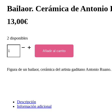
Bailaor. Cerámica de Antonio
13,00
€
2 disponibles
Bailaor.
Cerámica
Añadir al carrito
de
Antonio
Ruano
cantidad
Figura de un bailaor, cerámica del artista gaditano Antonio Ruano.
Descripción
Información adicional