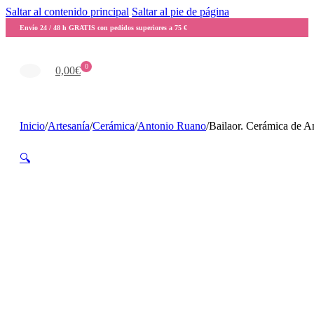
Saltar al contenido principal
Saltar al pie de página
Envío 24 / 48 h GRATIS con pedidos superiores a 75 €
0
0,00
€
Inicio
/
Artesanía
/
Cerámica
/
Antonio Ruano
/
Bailaor. Cerámica de 
🔍