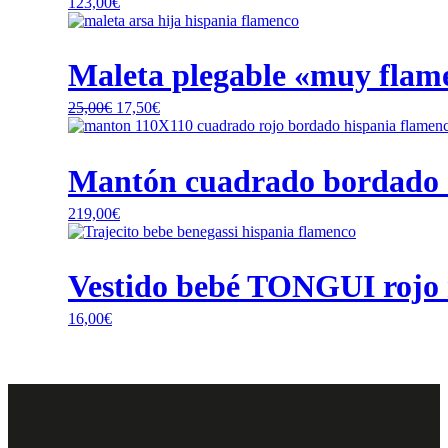
123,00
€
Maleta plegable «muy flam
El
El
25,00
€
17,50
€
precio
precio
original
actual
era:
es:
Mantón cuadrado bordado a
25,00€.
17,50€.
219,00
€
Este
producto
tiene
Vestido bebé TONGUI rojo 
múltiples
variantes.
16,00
€
Las
opciones
se
pueden
elegir
en
la
página